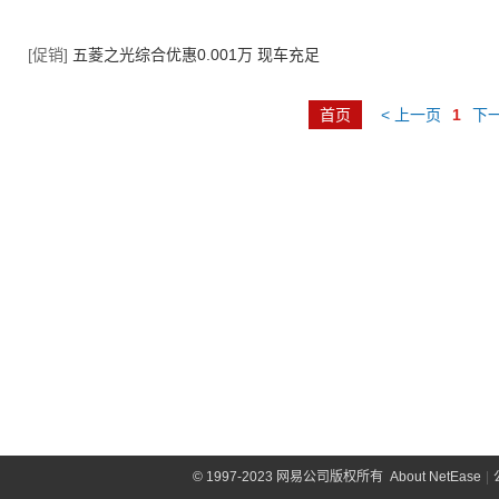
[促销]
五菱之光综合优惠0.001万 现车充足
首页
< 上一页
1
下一
©
1997-2023 网易公司版权所有
About NetEase
|