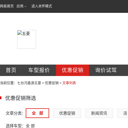
网易首页
应用
进入关怀模式
七台河市鑫源汽车
首页
车型报价
优惠促销
询价试驾
当前位置：
七台河鑫源五菱
>
优惠促销
>
文章列表
优惠促销筛选
文章分类：
全   部
优惠促销
新闻资讯
活 
选择车型：
全 部